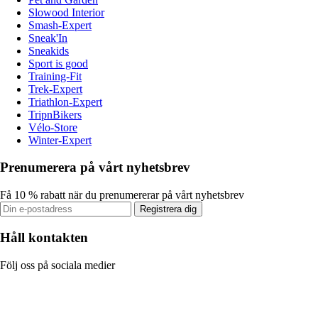
Slowood Interior
Smash-Expert
Sneak'In
Sneakids
Sport is good
Training-Fit
Trek-Expert
Triathlon-Expert
TripnBikers
Vélo-Store
Winter-Expert
Prenumerera på vårt nyhetsbrev
Få 10 % rabatt när du prenumererar på vårt nyhetsbrev
Registrera dig
Håll kontakten
Följ oss på sociala medier