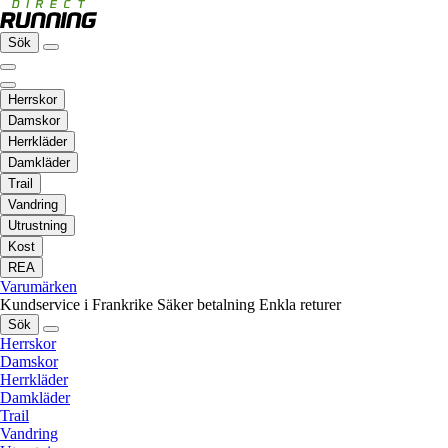
Sök
Herrskor
Damskor
Herrkläder
Damkläder
Trail
Vandring
Utrustning
Kost
REA
Varumärken
Kundservice i Frankrike
Säker betalning
Enkla returer
Sök
Herrskor
Damskor
Herrkläder
Damkläder
Trail
Vandring