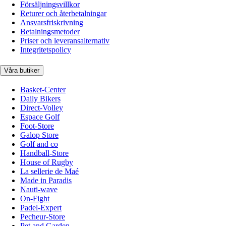
Försäljningsvillkor
Returer och återbetalningar
Ansvarsfriskrivning
Betalningsmetoder
Priser och leveransalternativ
Integritetspolicy
Våra butiker
Basket-Center
Daily Bikers
Direct-Volley
Espace Golf
Foot-Store
Galop Store
Golf and co
Handball-Store
House of Rugby
La sellerie de Maé
Made in Paradis
Nauti-wave
On-Fight
Padel-Expert
Pecheur-Store
Pet and Garden