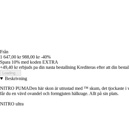
Från
1 647,00 kr
988,00 kr
-40%
Spara 10%
med koden
EXTRA
+49,40 kr
erbjuds pa din nasta bestallning
Krediteras efter att din besta
Loading...
Beskrivning
NITRO PUMADen här skon är utrustad med ™ skum, det tjockaste i vår 
får du en vävd ovandel och formgjuten hälkrage. Allt på sin plats.
NITRO ultra