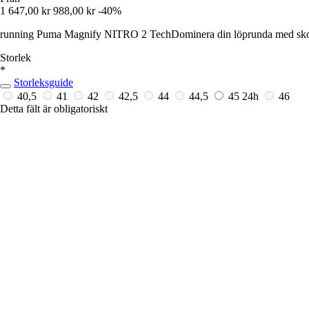
1 647,00 kr
988,00 kr
-40%
running Puma Magnify NITRO 2 TechDominera din löprunda med sk
Storlek
*
Storleksguide
40,5
41
42
42,5
44
44,5
45
24h
46
Detta fält är obligatoriskt