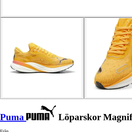
Puma
Löparskor Magnif
Från