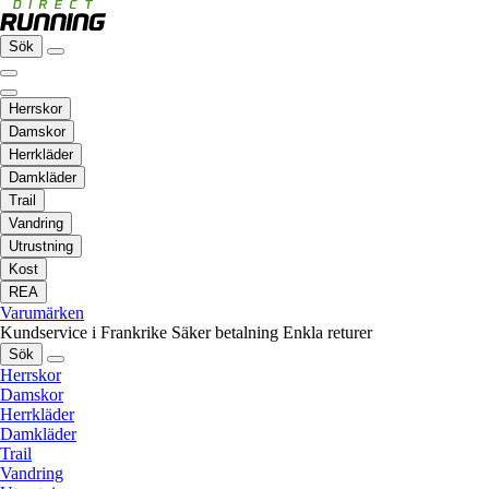
Sök
Herrskor
Damskor
Herrkläder
Damkläder
Trail
Vandring
Utrustning
Kost
REA
Varumärken
Kundservice i Frankrike
Säker betalning
Enkla returer
Sök
Herrskor
Damskor
Herrkläder
Damkläder
Trail
Vandring