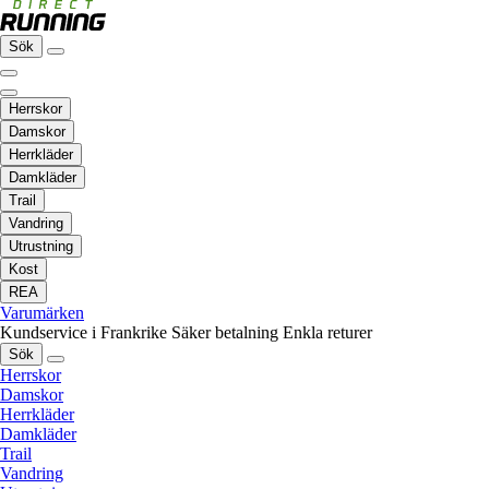
Sök
Herrskor
Damskor
Herrkläder
Damkläder
Trail
Vandring
Utrustning
Kost
REA
Varumärken
Kundservice i Frankrike
Säker betalning
Enkla returer
Sök
Herrskor
Damskor
Herrkläder
Damkläder
Trail
Vandring