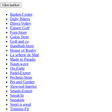
Våra butiker
Basket-Center
Daily Bikers
Direct-Volley
Espace Golf
Foot-Store
Galop Store
Golf and co
Handball-Store
House of Rugby
La sellerie de Maé
Made in Paradis
Nauti-wave
On-Fight
Padel-Expert
Pecheur-Store
Pet and Garden
Slowood Interior
Smash-Expert
Sneak'In
Sneakids
Sport is good
Training-Fit