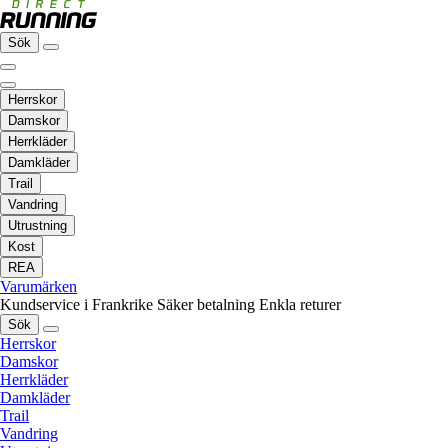
Sök
Herrskor
Damskor
Herrkläder
Damkläder
Trail
Vandring
Utrustning
Kost
REA
Varumärken
Kundservice i Frankrike
Säker betalning
Enkla returer
Sök
Herrskor
Damskor
Herrkläder
Damkläder
Trail
Vandring