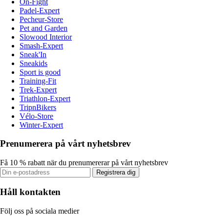
On-Fight
Padel-Expert
Pecheur-Store
Pet and Garden
Slowood Interior
Smash-Expert
Sneak'In
Sneakids
Sport is good
Training-Fit
Trek-Expert
Triathlon-Expert
TripnBikers
Vélo-Store
Winter-Expert
Prenumerera på vårt nyhetsbrev
Få 10 % rabatt när du prenumererar på vårt nyhetsbrev
Registrera dig
Håll kontakten
Följ oss på sociala medier