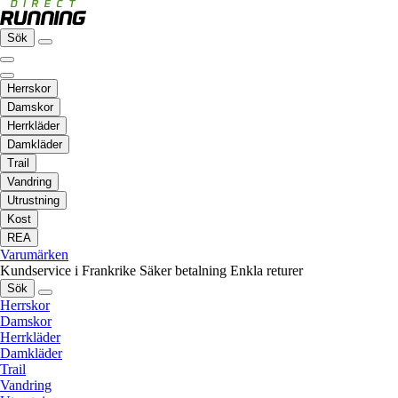
Sök
Herrskor
Damskor
Herrkläder
Damkläder
Trail
Vandring
Utrustning
Kost
REA
Varumärken
Kundservice i Frankrike
Säker betalning
Enkla returer
Sök
Herrskor
Damskor
Herrkläder
Damkläder
Trail
Vandring