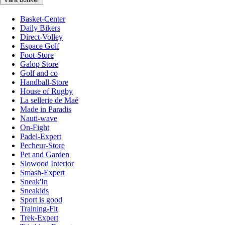
Basket-Center
Daily Bikers
Direct-Volley
Espace Golf
Foot-Store
Galop Store
Golf and co
Handball-Store
House of Rugby
La sellerie de Maé
Made in Paradis
Nauti-wave
On-Fight
Padel-Expert
Pecheur-Store
Pet and Garden
Slowood Interior
Smash-Expert
Sneak'In
Sneakids
Sport is good
Training-Fit
Trek-Expert