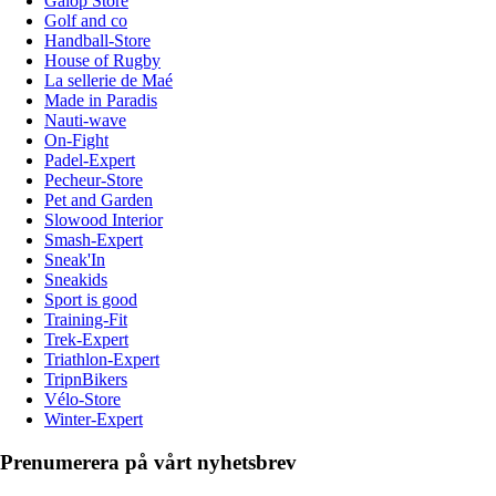
Galop Store
Golf and co
Handball-Store
House of Rugby
La sellerie de Maé
Made in Paradis
Nauti-wave
On-Fight
Padel-Expert
Pecheur-Store
Pet and Garden
Slowood Interior
Smash-Expert
Sneak'In
Sneakids
Sport is good
Training-Fit
Trek-Expert
Triathlon-Expert
TripnBikers
Vélo-Store
Winter-Expert
Prenumerera på vårt nyhetsbrev