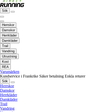
Sök
Herrskor
Damskor
Herrkläder
Damkläder
Trail
Vandring
Utrustning
Kost
REA
Varumärken
Kundservice i Frankrike
Säker betalning
Enkla returer
Sök
Herrskor
Damskor
Herrkläder
Damkläder
Trail
Vandring