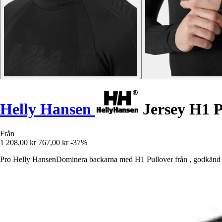
Helly Hansen
Jersey H1 
Från
1 208,00 kr
767,00 kr
-37%
Pro Helly HansenDominera backarna med H1 Pullover från , godkänd a