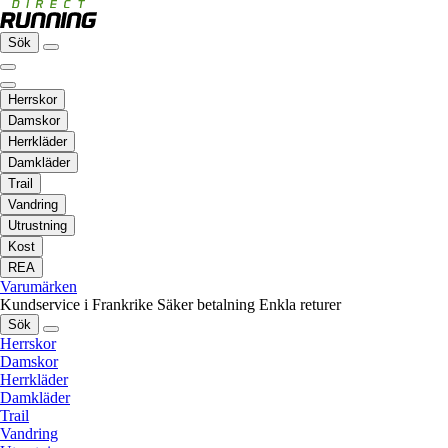
Sök
Herrskor
Damskor
Herrkläder
Damkläder
Trail
Vandring
Utrustning
Kost
REA
Varumärken
Kundservice i Frankrike
Säker betalning
Enkla returer
Sök
Herrskor
Damskor
Herrkläder
Damkläder
Trail
Vandring