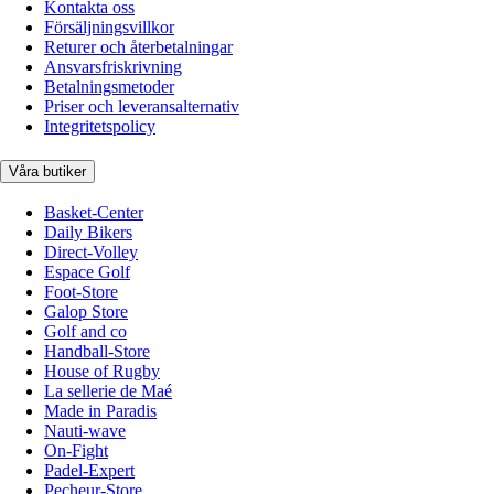
Kontakta oss
Försäljningsvillkor
Returer och återbetalningar
Ansvarsfriskrivning
Betalningsmetoder
Priser och leveransalternativ
Integritetspolicy
Våra butiker
Basket-Center
Daily Bikers
Direct-Volley
Espace Golf
Foot-Store
Galop Store
Golf and co
Handball-Store
House of Rugby
La sellerie de Maé
Made in Paradis
Nauti-wave
On-Fight
Padel-Expert
Pecheur-Store