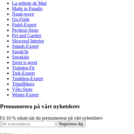
La sellerie de Maé
Made in Paradis
Nauti-wave
On-Fight
Padel-Expert
Pecheur-Store
Pet and Garden
Slowood Interior
Smash-Expert
Sneak'In
Sneakids
Sport is good
Training-Fit
Trek-Expert
Triathlon-Expert
TripnBikers
Vélo-Store
Winter-Expert
Prenumerera på vårt nyhetsbrev
Få 10 % rabatt när du prenumererar på vårt nyhetsbrev
Registrera dig