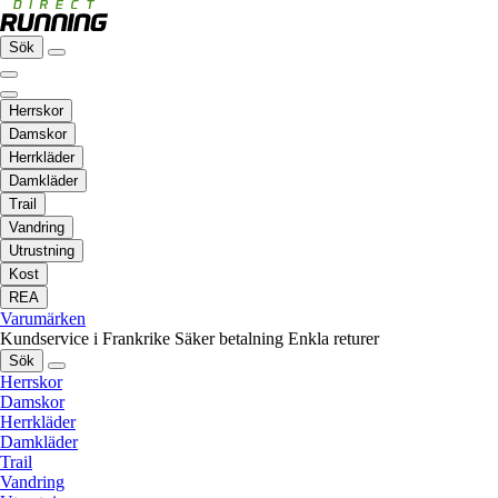
Sök
Herrskor
Damskor
Herrkläder
Damkläder
Trail
Vandring
Utrustning
Kost
REA
Varumärken
Kundservice i Frankrike
Säker betalning
Enkla returer
Sök
Herrskor
Damskor
Herrkläder
Damkläder
Trail
Vandring