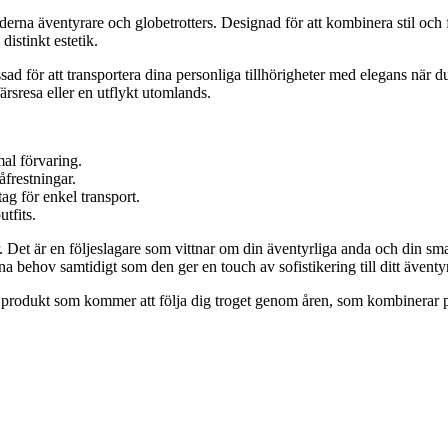
rna äventyrare och globetrotters. Designad för att kombinera stil och f
istinkt estetik.
sad för att transportera dina personliga tillhörigheter med elegans när 
ärsresa eller en utflykt utomlands.
al förvaring.
åfrestningar.
g för enkel transport.
tfits.
et är en följeslagare som vittnar om din äventyrliga anda och din smak 
na behov samtidigt som den ger en touch av sofistikering till ditt äventyr
 en produkt som kommer att följa dig troget genom åren, som kombinerar 