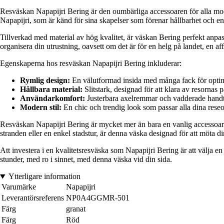
Resväskan Napapijri Bering är den oumbärliga accessoaren för alla mode
Napapijri, som är känd för sina skapelser som förenar hållbarhet och en d
Tillverkad med material av hög kvalitet, är väskan Bering perfekt anpas
organisera din utrustning, oavsett om det är för en helg på landet, en aff
Egenskaperna hos resväskan Napapijri Bering inkluderar:
Rymlig design:
En välutformad insida med många fack för optim
Hållbara material:
Slitstark, designad för att klara av resornas p
Användarkomfort:
Justerbara axelremmar och vadderade handta
Modern stil:
En chic och trendig look som passar alla dina reseou
Resväskan Napapijri Bering är mycket mer än bara en vanlig accessoar. D
stranden eller en enkel stadstur, är denna väska designad för att möta di
Att investera i en kvalitetsresväska som Napapijri Bering är att välja
stunder, med ro i sinnet, med denna väska vid din sida.
Ytterligare information
Varumärke
Napapijri
Leverantörsreferens
NP0A4GGMR-501
Färg
granat
Färg
Röd