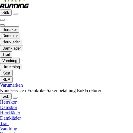
Sök
Herrskor
Damskor
Herrkläder
Damkläder
Trail
Vandring
Utrustning
Kost
REA
Varumärken
Kundservice i Frankrike
Säker betalning
Enkla returer
Sök
Herrskor
Damskor
Herrkläder
Damkläder
Trail
Vandring