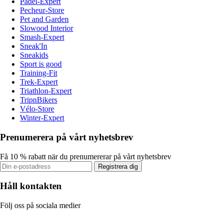
Padel-Expert
Pecheur-Store
Pet and Garden
Slowood Interior
Smash-Expert
Sneak'In
Sneakids
Sport is good
Training-Fit
Trek-Expert
Triathlon-Expert
TripnBikers
Vélo-Store
Winter-Expert
Prenumerera på vårt nyhetsbrev
Få 10 % rabatt när du prenumererar på vårt nyhetsbrev
Registrera dig
Håll kontakten
Följ oss på sociala medier