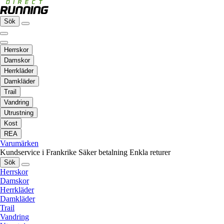
Sök
Herrskor
Damskor
Herrkläder
Damkläder
Trail
Vandring
Utrustning
Kost
REA
Varumärken
Kundservice i Frankrike
Säker betalning
Enkla returer
Sök
Herrskor
Damskor
Herrkläder
Damkläder
Trail
Vandring