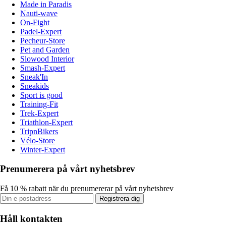
Made in Paradis
Nauti-wave
On-Fight
Padel-Expert
Pecheur-Store
Pet and Garden
Slowood Interior
Smash-Expert
Sneak'In
Sneakids
Sport is good
Training-Fit
Trek-Expert
Triathlon-Expert
TripnBikers
Vélo-Store
Winter-Expert
Prenumerera på vårt nyhetsbrev
Få 10 % rabatt när du prenumererar på vårt nyhetsbrev
Registrera dig
Håll kontakten