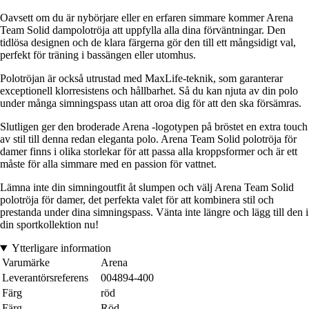
Oavsett om du är nybörjare eller en erfaren simmare kommer Arena
Team Solid dampolotröja att uppfylla alla dina förväntningar. Den
tidlösa designen och de klara färgerna gör den till ett mångsidigt val,
perfekt för träning i bassängen eller utomhus.
Polotröjan är också utrustad med MaxLife-teknik, som garanterar
exceptionell klorresistens och hållbarhet. Så du kan njuta av din polo
under många simningspass utan att oroa dig för att den ska försämras.
Slutligen ger den broderade Arena -logotypen på bröstet en extra touch
av stil till denna redan eleganta polo. Arena Team Solid polotröja för
damer finns i olika storlekar för att passa alla kroppsformer och är ett
måste för alla simmare med en passion för vattnet.
Lämna inte din simningoutfit åt slumpen och välj Arena Team Solid
polotröja för damer, det perfekta valet för att kombinera stil och
prestanda under dina simningspass. Vänta inte längre och lägg till den i
din sportkollektion nu!
Ytterligare information
Varumärke
Arena
Leverantörsreferens
004894-400
Färg
röd
Färg
Röd