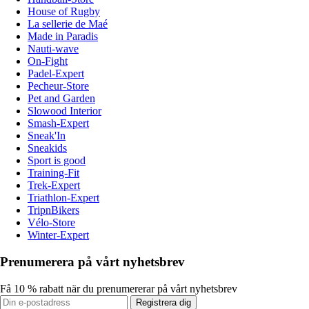
House of Rugby
La sellerie de Maé
Made in Paradis
Nauti-wave
On-Fight
Padel-Expert
Pecheur-Store
Pet and Garden
Slowood Interior
Smash-Expert
Sneak'In
Sneakids
Sport is good
Training-Fit
Trek-Expert
Triathlon-Expert
TripnBikers
Vélo-Store
Winter-Expert
Prenumerera på vårt nyhetsbrev
Få 10 % rabatt när du prenumererar på vårt nyhetsbrev
Registrera dig