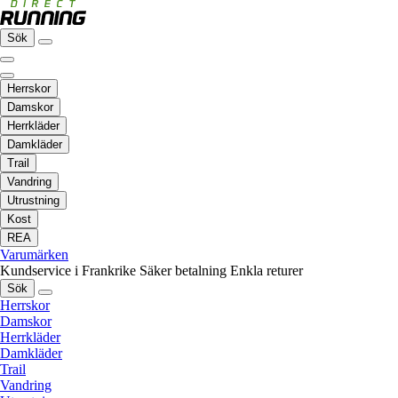
Sök
Herrskor
Damskor
Herrkläder
Damkläder
Trail
Vandring
Utrustning
Kost
REA
Varumärken
Kundservice i Frankrike
Säker betalning
Enkla returer
Sök
Herrskor
Damskor
Herrkläder
Damkläder
Trail
Vandring