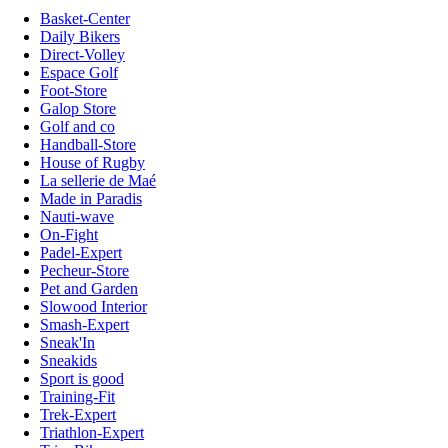
Basket-Center
Daily Bikers
Direct-Volley
Espace Golf
Foot-Store
Galop Store
Golf and co
Handball-Store
House of Rugby
La sellerie de Maé
Made in Paradis
Nauti-wave
On-Fight
Padel-Expert
Pecheur-Store
Pet and Garden
Slowood Interior
Smash-Expert
Sneak'In
Sneakids
Sport is good
Training-Fit
Trek-Expert
Triathlon-Expert