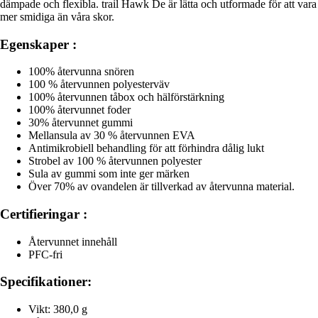
dämpade och flexibla. trail Hawk De är lätta och utformade för att vara
mer smidiga än våra skor.
Egenskaper :
100% återvunna snören
100 % återvunnen polyesterväv
100% återvunnen tåbox och hälförstärkning
100% återvunnet foder
30% återvunnet gummi
Mellansula av 30 % återvunnen EVA
Antimikrobiell behandling för att förhindra dålig lukt
Strobel av 100 % återvunnen polyester
Sula av gummi som inte ger märken
Över 70% av ovandelen är tillverkad av återvunna material.
Certifieringar :
Återvunnet innehåll
PFC-fri
Specifikationer:
Vikt: 380,0 g