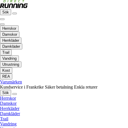
Sök
Herrskor
Damskor
Herrkläder
Damkläder
Trail
Vandring
Utrustning
Kost
REA
Varumärken
Kundservice i Frankrike
Säker betalning
Enkla returer
Sök
Herrskor
Damskor
Herrkläder
Damkläder
Trail
Vandring