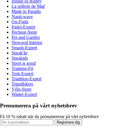
House of Rugby
La sellerie de Maé
Made in Paradis
Nauti-wave
On-Fight
Padel-Expert
Pecheur-Store
Pet and Garden
Slowood Interior
Smash-Expert
Sneak'In
Sneakids
Sport is good
Training-Fit
Trek-Expert
Triathlon-Expert
TripnBikers
Vélo-Store
Winter-Expert
Prenumerera på vårt nyhetsbrev
Få 10 % rabatt när du prenumererar på vårt nyhetsbrev
Registrera dig