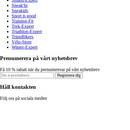
Smash-Expert
Sneak'In
Sneakids
Sport is good
Training-Fit
Trek-Expert
Triathlon-Expert
TripnBikers
Vélo-Store
Winter-Expert
Prenumerera på vårt nyhetsbrev
Få 10 % rabatt när du prenumererar på vårt nyhetsbrev
Registrera dig
Håll kontakten
Följ oss på sociala medier