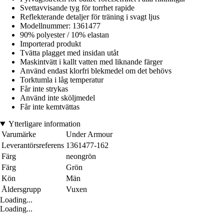
Svettavvisande tyg för torrhet rapide
Reflekterande detaljer för träning i svagt ljus
Modellnummer: 1361477
90% polyester / 10% elastan
Importerad produkt
Tvätta plagget med insidan utåt
Maskintvätt i kallt vatten med liknande färger
Använd endast klorfri blekmedel om det behövs
Torktumla i låg temperatur
Får inte strykas
Använd inte sköljmedel
Får inte kemtvättas
Ytterligare information
Varumärke
Under Armour
Leverantörsreferens
1361477-162
Färg
neongrön
Färg
Grön
Kön
Män
Åldersgrupp
Vuxen
Loading...
Loading...