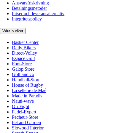
Ansvarsfriskrivning
Betalningsmetoder
Priser och leveransalternativ
Integritetspolicy
Våra butiker
Basket-Center
Daily Bikers
Direct-Volley
Espace Golf
Foot-Store
Galop Store
Golf and co
Handball-Store
House of Rugby
La sellerie de Maé
Made in Paradis
Nauti-wave
On-Fight
Padel-Expert
Pecheur-Store
Pet and Garden
Slowood Interior