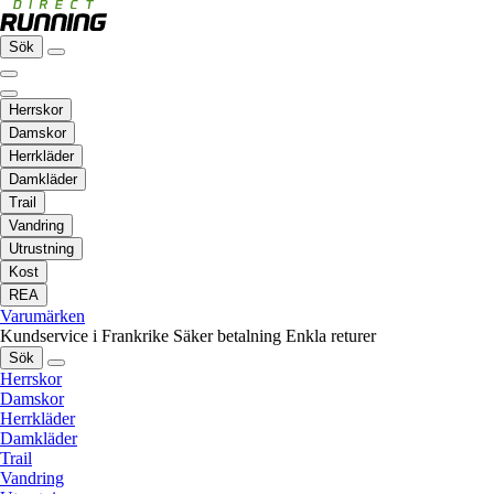
Sök
Herrskor
Damskor
Herrkläder
Damkläder
Trail
Vandring
Utrustning
Kost
REA
Varumärken
Kundservice i Frankrike
Säker betalning
Enkla returer
Sök
Herrskor
Damskor
Herrkläder
Damkläder
Trail
Vandring