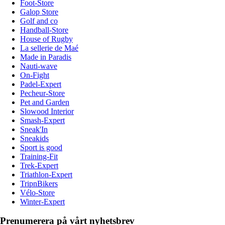
Foot-Store
Galop Store
Golf and co
Handball-Store
House of Rugby
La sellerie de Maé
Made in Paradis
Nauti-wave
On-Fight
Padel-Expert
Pecheur-Store
Pet and Garden
Slowood Interior
Smash-Expert
Sneak'In
Sneakids
Sport is good
Training-Fit
Trek-Expert
Triathlon-Expert
TripnBikers
Vélo-Store
Winter-Expert
Prenumerera på vårt nyhetsbrev