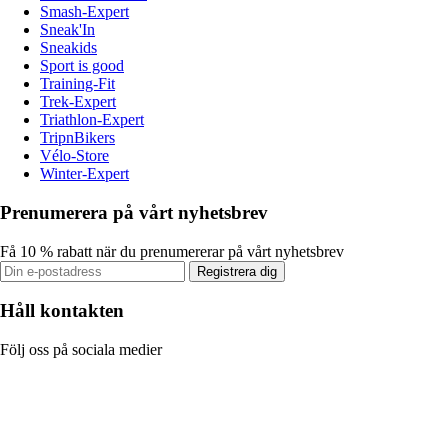
Smash-Expert
Sneak'In
Sneakids
Sport is good
Training-Fit
Trek-Expert
Triathlon-Expert
TripnBikers
Vélo-Store
Winter-Expert
Prenumerera på vårt nyhetsbrev
Få 10 % rabatt när du prenumererar på vårt nyhetsbrev
Registrera dig
Håll kontakten
Följ oss på sociala medier