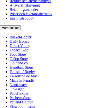
Returer och återbetalningar
Ansvarsfriskrivning
Betalningsmetoder
Priser och leveransalternativ
Integritetspolicy
Våra butiker
Basket-Center
Daily Bikers
Direct-Volley
Espace Golf
Foot-Store
Galop Store
Golf and co
Handball-Store
House of Rugby
La sellerie de Maé
Made in Paradis
Nauti-wave
On-Fight
Padel-Expert
Pecheur-Store
Pet and Garden
Slowood Interior