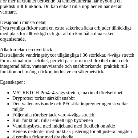
För mer flexibilitet beroende på temperaturerna har byxorna en
praktisk rull-funktion. Du kan enkelt rulla upp benen när det är
varmare.
Designad i minsta detalj
Fyra rymliga fickor samt en extra säkerhetsficka erbjuder tillräckligt
med plats för allt viktigt och gör att du kan hålla dina saker
organiserade.
Alla fördelar i en överblick
Bästsäljande vandringsbyxor tillgängliga i 36 storlekar, 4-vägs stretch
för maximal rörelsefrihet, perfekt passform med flexibel midja och
integrerad bälte, vattenavvisande och snabbtorkande, praktisk rull-
funktion och många fickor, inklusive en säkerhetsficka.
Egenskaper :
MSTRETCH Pro4: 4-vägs stretch, maximal rörelsefrihet
Dryprotec: torkar särskilt snabbt
Den vattenavvisande och PFC-fria impregneringen skyddar
miljön
Följer alla rörelser tack vare 4-vägs stretch
Rull-funktion: rullar enkelt upp byxbenen
Vandringsbyxa med midjeband med flexibelt område
Benens nederdel med praktisk justering för att justera längden
4 rymliga fickor med dragkedja