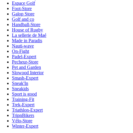
Espace Golf
Foot-Store
Galop Store
Golf and co
Handball-Store
House of Rugby
La sellerie de Maé
Made in Paradis
Nauti-wave
On-Fight
Padel-Expert
Pecheur-Store
Pet and Garden
Slowood Interior
Smash-Expert
Sneak'In
Sneakids
Sport is good
Training-Fit
Trek-Expert
Triathlon-Expert
TripnBikers
Vélo-Store
Winter-Expert