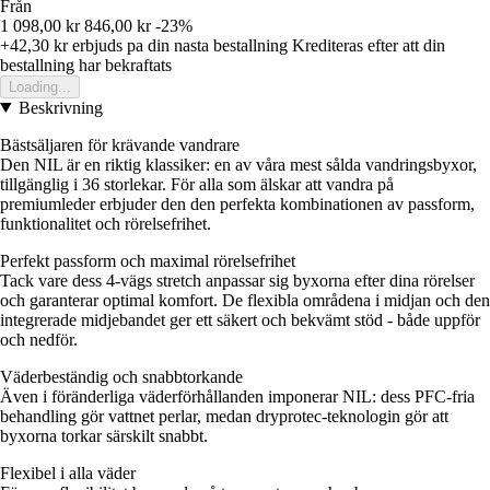
Från
1 098,00 kr
846,00 kr
-23%
+42,30 kr
erbjuds pa din nasta bestallning
Krediteras efter att din
bestallning har bekraftats
Loading...
Beskrivning
Bästsäljaren för krävande vandrare
Den NIL är en riktig klassiker: en av våra mest sålda vandringsbyxor,
tillgänglig i 36 storlekar. För alla som älskar att vandra på
premiumleder erbjuder den den perfekta kombinationen av passform,
funktionalitet och rörelsefrihet.
Perfekt passform och maximal rörelsefrihet
Tack vare dess 4-vägs stretch anpassar sig byxorna efter dina rörelser
och garanterar optimal komfort. De flexibla områdena i midjan och den
integrerade midjebandet ger ett säkert och bekvämt stöd - både uppför
och nedför.
Väderbeständig och snabbtorkande
Även i föränderliga väderförhållanden imponerar NIL: dess PFC-fria
behandling gör vattnet perlar, medan dryprotec-teknologin gör att
byxorna torkar särskilt snabbt.
Flexibel i alla väder