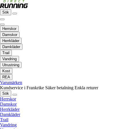
Sök
Herrskor
Damskor
Herrkläder
Damkläder
Trail
Vandring
Utrustning
Kost
REA
Varumärken
Kundservice i Frankrike
Säker betalning
Enkla returer
Sök
Herrskor
Damskor
Herrkläder
Damkläder
Trail
Vandring