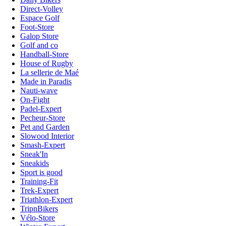
Direct-Volley
Espace Golf
Foot-Store
Galop Store
Golf and co
Handball-Store
House of Rugby
La sellerie de Maé
Made in Paradis
Nauti-wave
On-Fight
Padel-Expert
Pecheur-Store
Pet and Garden
Slowood Interior
Smash-Expert
Sneak'In
Sneakids
Sport is good
Training-Fit
Trek-Expert
Triathlon-Expert
TripnBikers
Vélo-Store