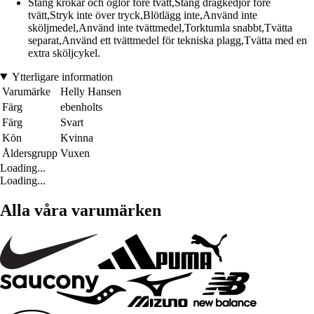
Stäng krokar och öglor före tvätt,Stäng dragkedjor före
tvätt,Stryk inte över tryck,Blötlägg inte,Använd inte
sköljmedel,Använd inte tvättmedel,Torktumla snabbt,Tvätta
separat,Använd ett tvättmedel för tekniska plagg,Tvätta med en
extra sköljcykel.
Ytterligare information
Varumärke
Helly Hansen
Färg
ebenholts
Färg
Svart
Kön
Kvinna
Åldersgrupp
Vuxen
Loading...
Loading...
Alla våra varumärken