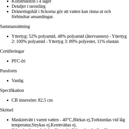
Konstruktion i 4 lager
Detaljer i neonfärg
Dräneringshål i fickorna gör att vatten kan rinna ut och
förhindrar ansamlingar.
Sammansättning
Yttertyg: 52% polyamid, 48% polyamid (återvunnen) - Yttertyg
2: 100% polyamid - Yttertyg 3: 89% polyester, 11% elastan
Certifieringar
PFC-fri
Passform
Vanlig
Specifikation
CB innersöm: 82,5 cm
Skötsel
Maskintvätt i varmt vatten - 40°C,Blekas ej,Torktumlas vid låg
temperatur,Strykas ej,Kemtvättas ej.