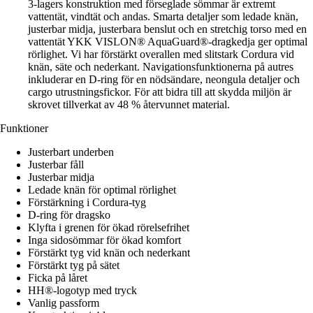
3-lagers konstruktion med förseglade sömmar är extremt
vattentät, vindtät och andas. Smarta detaljer som ledade knän,
justerbar midja, justerbara benslut och en stretchig torso med en
vattentät YKK VISLON® AquaGuard®-dragkedja ger optimal
rörlighet. Vi har förstärkt overallen med slitstark Cordura vid
knän, säte och nederkant. Navigationsfunktionerna på autres
inkluderar en D-ring för en nödsändare, neongula detaljer och
cargo utrustningsfickor. För att bidra till att skydda miljön är
skrovet tillverkat av 48 % återvunnet material.
Funktioner
Justerbart underben
Justerbar fåll
Justerbar midja
Ledade knän för optimal rörlighet
Förstärkning i Cordura-tyg
D-ring för dragsko
Klyfta i grenen för ökad rörelsefrihet
Inga sidosömmar för ökad komfort
Förstärkt tyg vid knän och nederkant
Förstärkt tyg på sätet
Ficka på låret
HH®-logotyp med tryck
Vanlig passform