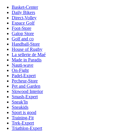
Basket-Center
Daily Bikers
Direct-Volley
Espace Golf
Foot-Store
Galop Store
Golf and co
Handball-Store
House of Rugby
La sellerie de Maé
Made in Paradis
Nauti-wave
On-Fight
Padel-Expert
Pecheur-Store
Pet and Garden
Slowood Interior
Smash-Expert
Sneak'In
Sneakids
Sport is good
Training-Fit
Trek-Expert
Triathlon-Expert