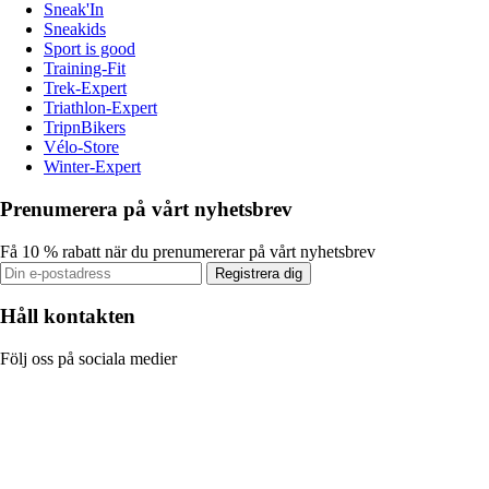
Sneak'In
Sneakids
Sport is good
Training-Fit
Trek-Expert
Triathlon-Expert
TripnBikers
Vélo-Store
Winter-Expert
Prenumerera på vårt nyhetsbrev
Få 10 % rabatt när du prenumererar på vårt nyhetsbrev
Registrera dig
Håll kontakten
Följ oss på sociala medier