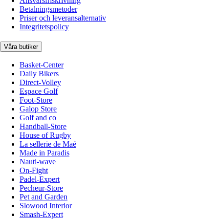
Ansvarsfriskrivning
Betalningsmetoder
Priser och leveransalternativ
Integritetspolicy
Våra butiker
Basket-Center
Daily Bikers
Direct-Volley
Espace Golf
Foot-Store
Galop Store
Golf and co
Handball-Store
House of Rugby
La sellerie de Maé
Made in Paradis
Nauti-wave
On-Fight
Padel-Expert
Pecheur-Store
Pet and Garden
Slowood Interior
Smash-Expert