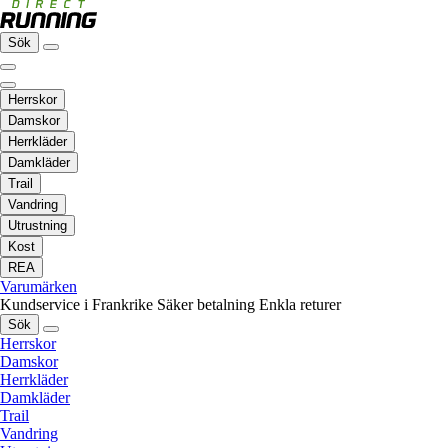
Sök
Herrskor
Damskor
Herrkläder
Damkläder
Trail
Vandring
Utrustning
Kost
REA
Varumärken
Kundservice i Frankrike
Säker betalning
Enkla returer
Sök
Herrskor
Damskor
Herrkläder
Damkläder
Trail
Vandring