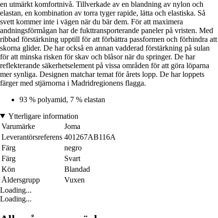
en utmärkt komfortnivå. Tillverkade av en blandning av nylon och
elastan, en kombination av torra tyger rapide, lätta och elastiska. Så
svett kommer inte i vägen när du bär dem. För att maximera
andningsförmågan har de fukttransporterande paneler på vristen. Med
ribbad förstärkning upptill för att förbättra passformen och förhindra att
skorna glider. De har också en annan vadderad förstärkning på sulan
för att minska risken för skav och blåsor när du springer. De har
reflekterande säkerhetselement på vissa områden för att göra löparna
mer synliga. Designen matchar temat för årets lopp. De har loppets
färger med stjärnorna i Madridregionens flagga.
93 % polyamid, 7 % elastan
Ytterligare information
Varumärke
Joma
Leverantörsreferens
401267AB116A
Färg
negro
Färg
Svart
Kön
Blandad
Åldersgrupp
Vuxen
Loading...
Loading...