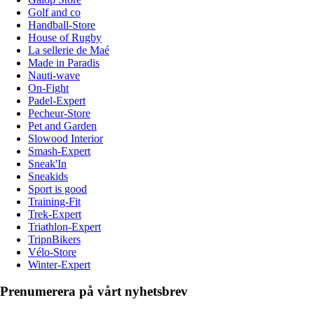
Golf and co
Handball-Store
House of Rugby
La sellerie de Maé
Made in Paradis
Nauti-wave
On-Fight
Padel-Expert
Pecheur-Store
Pet and Garden
Slowood Interior
Smash-Expert
Sneak'In
Sneakids
Sport is good
Training-Fit
Trek-Expert
Triathlon-Expert
TripnBikers
Vélo-Store
Winter-Expert
Prenumerera på vårt nyhetsbrev