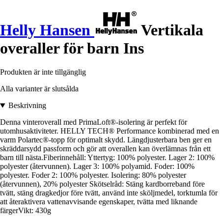
Helly Hansen
Vertikala
overaller för barn Ins
Produkten är inte tillgänglig
Alla varianter är slutsålda
Beskrivning
Denna vinteroverall med PrimaLoft®-isolering är perfekt för
utomhusaktiviteter. HELLY TECH® Performance kombinerad med en
varm Polartec®-topp för optimalt skydd. Längdjusterbara ben ger en
skräddarsydd passform och gör att overallen kan överlämnas från ett
barn till nästa.Fiberinnehåll: Yttertyg: 100% polyester. Lager 2: 100%
polyester (återvunnen). Lager 3: 100% polyamid. Foder: 100%
polyester. Foder 2: 100% polyester. Isolering: 80% polyester
(återvunnen), 20% polyester Skötselråd: Stäng kardborreband före
tvätt, stäng dragkedjor före tvätt, använd inte sköljmedel, torktumla för
att återaktivera vattenavvisande egenskaper, tvätta med liknande
färgerVikt: 430g