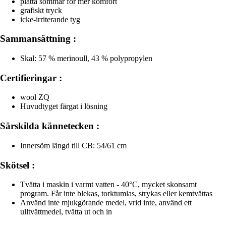
platta sömmar för mer komfort
grafiskt tryck
icke-irriterande tyg
Sammansättning :
Skal: 57 % merinoull, 43 % polypropylen
Certifieringar :
wool ZQ
Huvudtyget färgat i lösning
Särskilda kännetecken :
Innersöm längd till CB: 54/61 cm
Skötsel :
Tvätta i maskin i varmt vatten - 40°C, mycket skonsamt
program. Får inte blekas, torktumlas, strykas eller kemtvättas
Använd inte mjukgörande medel, vrid inte, använd ett
ulltvättmedel, tvätta ut och in