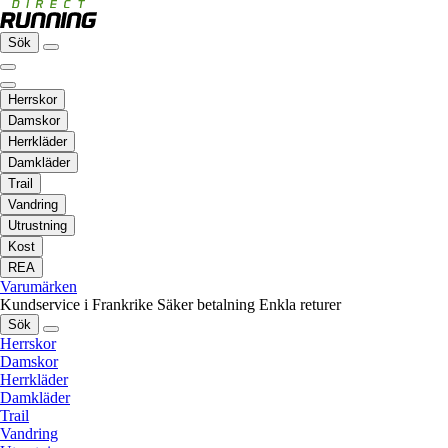
Sök
Herrskor
Damskor
Herrkläder
Damkläder
Trail
Vandring
Utrustning
Kost
REA
Varumärken
Kundservice i Frankrike
Säker betalning
Enkla returer
Sök
Herrskor
Damskor
Herrkläder
Damkläder
Trail
Vandring