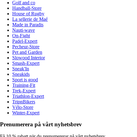
Golf and co
Handball-Store
House of Rugby
La sellerie de Maé
Made in Paradis
Nauti-wave
On-Fight
Padel-Expert
Pecheur-Store
Pet and Garden
Slowood Interior
Smash-Expert
Sneak'In
Sneakids
Sport is good
Training-Fit
Trek-Expert
Triathlon-Expert
TripnBikers
Vélo-Store
Winter-Expert
Prenumerera på vårt nyhetsbrev
Få 10 % rabatt när du prenumererar på vårt nyhetsbrev