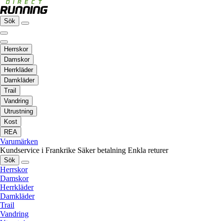
Sök
Herrskor
Damskor
Herrkläder
Damkläder
Trail
Vandring
Utrustning
Kost
REA
Varumärken
Kundservice i Frankrike
Säker betalning
Enkla returer
Sök
Herrskor
Damskor
Herrkläder
Damkläder
Trail
Vandring