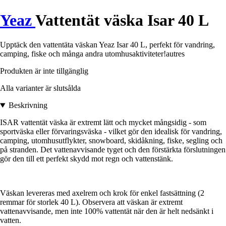
Yeaz
Vattentät väska Isar 40 L
Upptäck den vattentäta väskan Yeaz Isar 40 L, perfekt för vandring,
camping, fiske och många andra utomhusaktiviteter!autres
Produkten är inte tillgänglig
Alla varianter är slutsålda
Beskrivning
ISAR vattentät väska är extremt lätt och mycket mångsidig - som
sportväska eller förvaringsväska - vilket gör den idealisk för vandring,
camping, utomhusutflykter, snowboard, skidåkning, fiske, segling och
på stranden. Det vattenavvisande tyget och den förstärkta förslutningen
gör den till ett perfekt skydd mot regn och vattenstänk.
Väskan levereras med axelrem och krok för enkel fastsättning (2
remmar för storlek 40 L). Observera att väskan är extremt
vattenavvisande, men inte 100% vattentät när den är helt nedsänkt i
vatten.