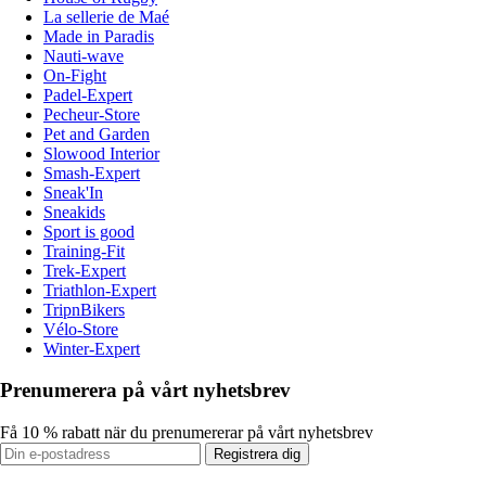
La sellerie de Maé
Made in Paradis
Nauti-wave
On-Fight
Padel-Expert
Pecheur-Store
Pet and Garden
Slowood Interior
Smash-Expert
Sneak'In
Sneakids
Sport is good
Training-Fit
Trek-Expert
Triathlon-Expert
TripnBikers
Vélo-Store
Winter-Expert
Prenumerera på vårt nyhetsbrev
Få 10 % rabatt när du prenumererar på vårt nyhetsbrev
Registrera dig