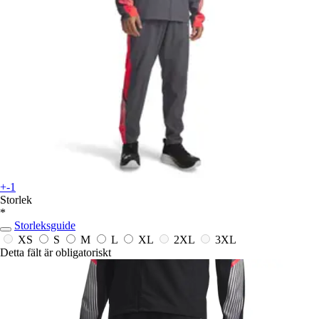
+-1
Storlek
*
Storleksguide
XS
S
M
L
XL
2XL
3XL
Detta fält är obligatoriskt