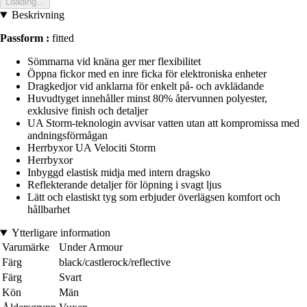
Loading...
Beskrivning
Passform :
fitted
Sömmarna vid knäna ger mer flexibilitet
Öppna fickor med en inre ficka för elektroniska enheter
Dragkedjor vid anklarna för enkelt på- och avklädande
Huvudtyget innehåller minst 80% återvunnen polyester,
exklusive finish och detaljer
UA Storm-teknologin avvisar vatten utan att kompromissa med
andningsförmågan
Herrbyxor UA Velociti Storm
Herrbyxor
Inbyggd elastisk midja med intern dragsko
Reflekterande detaljer för löpning i svagt ljus
Lätt och elastiskt tyg som erbjuder överlägsen komfort och
hållbarhet
Ytterligare information
Varumärke
Under Armour
Färg
black/castlerock/reflective
Färg
Svart
Kön
Män