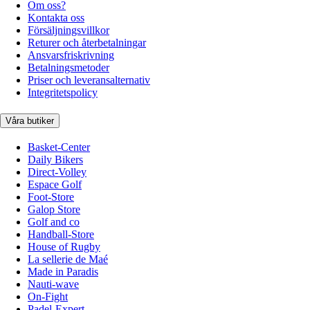
Om oss?
Kontakta oss
Försäljningsvillkor
Returer och återbetalningar
Ansvarsfriskrivning
Betalningsmetoder
Priser och leveransalternativ
Integritetspolicy
Våra butiker
Basket-Center
Daily Bikers
Direct-Volley
Espace Golf
Foot-Store
Galop Store
Golf and co
Handball-Store
House of Rugby
La sellerie de Maé
Made in Paradis
Nauti-wave
On-Fight
Padel-Expert