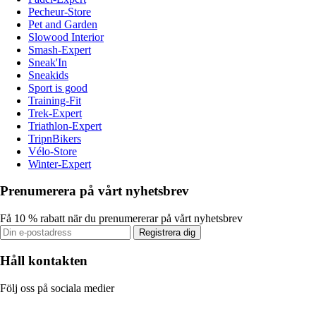
Pecheur-Store
Pet and Garden
Slowood Interior
Smash-Expert
Sneak'In
Sneakids
Sport is good
Training-Fit
Trek-Expert
Triathlon-Expert
TripnBikers
Vélo-Store
Winter-Expert
Prenumerera på vårt nyhetsbrev
Få 10 % rabatt när du prenumererar på vårt nyhetsbrev
Registrera dig
Håll kontakten
Följ oss på sociala medier