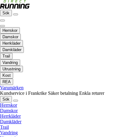
Sök
Herrskor
Damskor
Herrkläder
Damkläder
Trail
Vandring
Utrustning
Kost
REA
Varumärken
Kundservice i Frankrike
Säker betalning
Enkla returer
Sök
Herrskor
Damskor
Herrkläder
Damkläder
Trail
Vandring