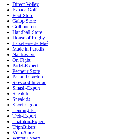
Direct-Volley
Espace Golf
Foot-Store
Galop Store
Golf and co
Handball-Store
House of Rugby
La sellerie de Maé
Made in Paradis
Nauti-wave
On-Fight
Padel-Expert
Pecheur-Store
Pet and Garden
Slowood Interior
Smash-Expert
Sneak'In
Sneakids
Sport is good
Training-Fit
Trek-Expert
Triathlon-Expert
TripnBikers
Vélo-Store
Winter-Expert