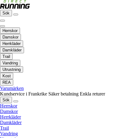
Sök
Herrskor
Damskor
Herrkläder
Damkläder
Trail
Vandring
Utrustning
Kost
REA
Varumärken
Kundservice i Frankrike
Säker betalning
Enkla returer
Sök
Herrskor
Damskor
Herrkläder
Damkläder
Trail
Vandring