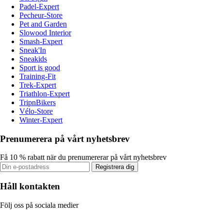
Padel-Expert
Pecheur-Store
Pet and Garden
Slowood Interior
Smash-Expert
Sneak'In
Sneakids
Sport is good
Training-Fit
Trek-Expert
Triathlon-Expert
TripnBikers
Vélo-Store
Winter-Expert
Prenumerera på vårt nyhetsbrev
Få 10 % rabatt när du prenumererar på vårt nyhetsbrev
Registrera dig
Håll kontakten
Följ oss på sociala medier