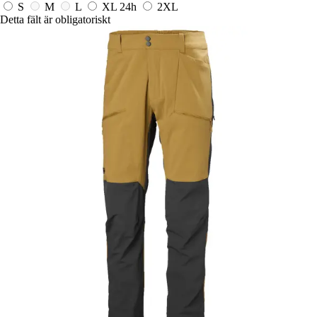
S
M
L
XL
24h
2XL
Detta fält är obligatoriskt