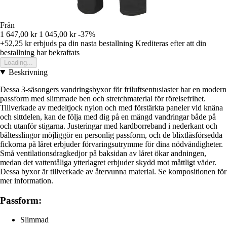
Från
1 647,00 kr
1 045,00 kr
-37%
+52,25 kr
erbjuds pa din nasta bestallning
Krediteras efter att din
bestallning har bekraftats
Loading...
Beskrivning
Dessa 3-säsongers vandringsbyxor för friluftsentusiaster har en modern
passform med slimmade ben och stretchmaterial för rörelsefrihet.
Tillverkade av medeltjock nylon och med förstärkta paneler vid knäna
och sittdelen, kan de följa med dig på en mängd vandringar både på
och utanför stigarna. Justeringar med kardborreband i nederkant och
bältesslingor möjliggör en personlig passform, och de blixtlåsförsedda
fickorna på låret erbjuder förvaringsutrymme för dina nödvändigheter.
Små ventilationsdragkedjor på baksidan av låret ökar andningen,
medan det vattentåliga ytterlagret erbjuder skydd mot måttligt väder.
Dessa byxor är tillverkade av återvunna material. Se kompositionen för
mer information.
Passform:
Slimmad