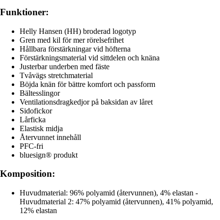
Funktioner:
Helly Hansen (HH) broderad logotyp
Gren med kil för mer rörelsefrihet
Hållbara förstärkningar vid höfterna
Förstärkningsmaterial vid sittdelen och knäna
Justerbar underben med fäste
Tvåvägs stretchmaterial
Böjda knän för bättre komfort och passform
Bältesslingor
Ventilationsdragkedjor på baksidan av låret
Sidofickor
Lårficka
Elastisk midja
Återvunnet innehåll
PFC-fri
bluesign® produkt
Komposition:
Huvudmaterial: 96% polyamid (återvunnen), 4% elastan -
Huvudmaterial 2: 47% polyamid (återvunnen), 41% polyamid,
12% elastan