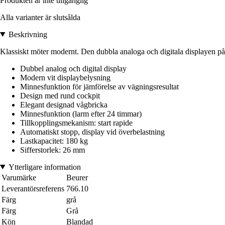
Produkten är inte tillgänglig
Alla varianter är slutsålda
Beskrivning
Klassiskt möter modernt. Den dubbla analoga och digitala displayen på 
Dubbel analog och digital display
Modern vit displaybelysning
Minnesfunktion för jämförelse av vägningsresultat
Design med rund cockpit
Elegant designad vågbricka
Minnesfunktion (larm efter 24 timmar)
Tillkopplingsmekanism: start rapide
Automatiskt stopp, display vid överbelastning
Lastkapacitet: 180 kg
Sifferstorlek: 26 mm
Ytterligare information
Varumärke
Beurer
Leverantörsreferens
766.10
Färg
grå
Färg
Grå
Kön
Blandad