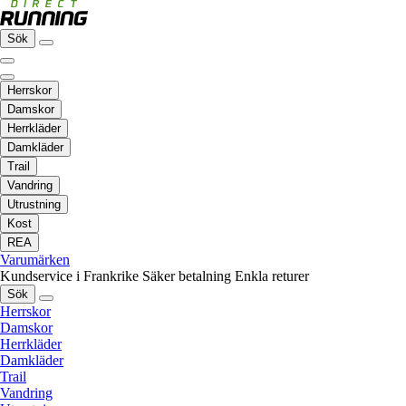
Sök
Herrskor
Damskor
Herrkläder
Damkläder
Trail
Vandring
Utrustning
Kost
REA
Varumärken
Kundservice i Frankrike
Säker betalning
Enkla returer
Sök
Herrskor
Damskor
Herrkläder
Damkläder
Trail
Vandring