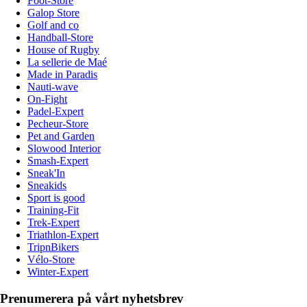
Foot-Store
Galop Store
Golf and co
Handball-Store
House of Rugby
La sellerie de Maé
Made in Paradis
Nauti-wave
On-Fight
Padel-Expert
Pecheur-Store
Pet and Garden
Slowood Interior
Smash-Expert
Sneak'In
Sneakids
Sport is good
Training-Fit
Trek-Expert
Triathlon-Expert
TripnBikers
Vélo-Store
Winter-Expert
Prenumerera på vårt nyhetsbrev