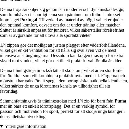
Denna tröja särskiljer sig genom sin moderna och dynamiska design,
som framhäver ett sportigt tema som påminner om fotbollsintresset
inom laget
Portugal
. Tillverkad av material av hög kvalitet erbjuder
den optimal komfort, oavsett om det är under träning eller matcher.
Snittet är särskilt anpassat för juniorer, vilket säkerställer rörelsefrihet
som är avgörande för att utöva alla sportaktiviteter.
1/4 zippen gör det möjligt att justera plagget efter väderförhållandena,
vilket ger enkel ventilation för att hålla sig sval även vid de mest
intensiva ansträngningarna. Dessutom kan kragen dras upp för extra
skydd mot vinden, vilket gör det till ett praktiskt val för alla årstider.
Denna träningströja är också lätt att sköta om, vilket är en stor fördel
för föräldrar som vill kombinera praktisk nytta med stil. Färgerna och
mönstren har valts för att spegla den portugisiska nationella identiteten,
vilket stärker de unga idrottarnas känsla av tillhörighet till sitt
favoritlag.
Sammanfattningsvis är träningströjan med 1/4 zip för barn från
Puma
mer än bara ett enkelt idrottsplagg. Det är en verklig symbol för
passion och motivation för sport, perfekt för att stödja unga talanger i
deras atletiska utveckling.
Ytterligare information