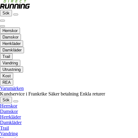
Sök
Herrskor
Damskor
Herrkläder
Damkläder
Trail
Vandring
Utrustning
Kost
REA
Varumärken
Kundservice i Frankrike
Säker betalning
Enkla returer
Sök
Herrskor
Damskor
Herrkläder
Damkläder
Trail
Vandring