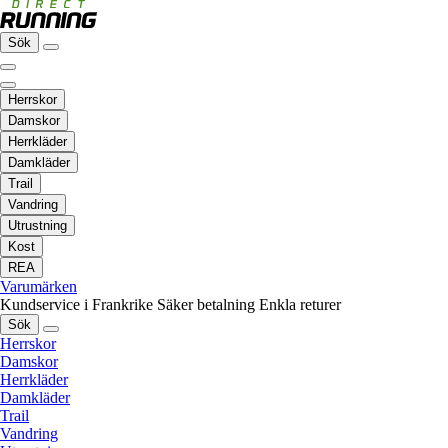
Sök
Herrskor
Damskor
Herrkläder
Damkläder
Trail
Vandring
Utrustning
Kost
REA
Varumärken
Kundservice i Frankrike
Säker betalning
Enkla returer
Sök
Herrskor
Damskor
Herrkläder
Damkläder
Trail
Vandring