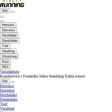
Sök
Herrskor
Damskor
Herrkläder
Damkläder
Trail
Vandring
Utrustning
Kost
REA
Varumärken
Kundservice i Frankrike
Säker betalning
Enkla returer
Sök
Herrskor
Damskor
Herrkläder
Damkläder
Trail
Vandring