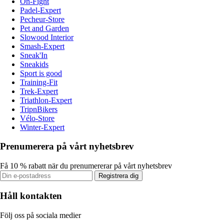
On-Fight
Padel-Expert
Pecheur-Store
Pet and Garden
Slowood Interior
Smash-Expert
Sneak'In
Sneakids
Sport is good
Training-Fit
Trek-Expert
Triathlon-Expert
TripnBikers
Vélo-Store
Winter-Expert
Prenumerera på vårt nyhetsbrev
Få 10 % rabatt när du prenumererar på vårt nyhetsbrev
Registrera dig
Håll kontakten
Följ oss på sociala medier