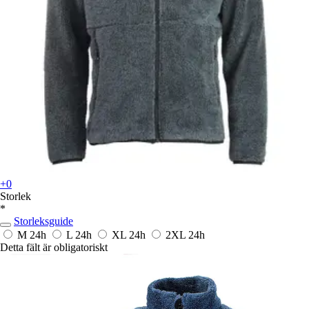
+0
Storlek
*
Storleksguide
M
24h
L
24h
XL
24h
2XL
24h
Detta fält är obligatoriskt