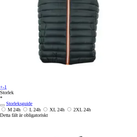
+-1
Storlek
*
Storleksguide
M
24h
L
24h
XL
24h
2XL
24h
Detta fält är obligatoriskt