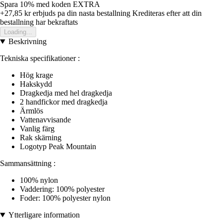
Spara 10%
med koden
EXTRA
+27,85 kr
erbjuds pa din nasta bestallning
Krediteras efter att din
bestallning har bekraftats
Loading...
Beskrivning
Tekniska specifikationer :
Hög krage
Hakskydd
Dragkedja med hel dragkedja
2 handfickor med dragkedja
Ärmlös
Vattenavvisande
Vanlig färg
Rak skärning
Logotyp Peak Mountain
Sammansättning :
100% nylon
Vaddering: 100% polyester
Foder: 100% polyester nylon
Ytterligare information