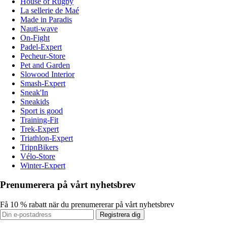
House of Rugby
La sellerie de Maé
Made in Paradis
Nauti-wave
On-Fight
Padel-Expert
Pecheur-Store
Pet and Garden
Slowood Interior
Smash-Expert
Sneak'In
Sneakids
Sport is good
Training-Fit
Trek-Expert
Triathlon-Expert
TripnBikers
Vélo-Store
Winter-Expert
Prenumerera på vårt nyhetsbrev
Få 10 % rabatt när du prenumererar på vårt nyhetsbrev
Registrera dig