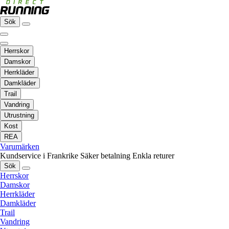
Sök
Herrskor
Damskor
Herrkläder
Damkläder
Trail
Vandring
Utrustning
Kost
REA
Varumärken
Kundservice i Frankrike
Säker betalning
Enkla returer
Sök
Herrskor
Damskor
Herrkläder
Damkläder
Trail
Vandring