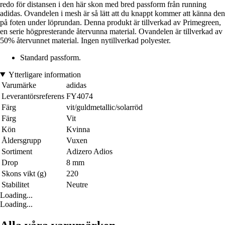
redo för distansen i den här skon med bred passform från running
adidas. Ovandelen i mesh är så lätt att du knappt kommer att känna den
på foten under löprundan. Denna produkt är tillverkad av Primegreen,
en serie högpresterande återvunna material. Ovandelen är tillverkad av
50% återvunnet material. Ingen nytillverkad polyester.
Standard passform.
Ytterligare information
Varumärke
adidas
Leverantörsreferens
FY4074
Färg
vit/guldmetallic/solarröd
Färg
Vit
Kön
Kvinna
Åldersgrupp
Vuxen
Sortiment
Adizero Adios
Drop
8 mm
Skons vikt (g)
220
Stabilitet
Neutre
Loading...
Loading...