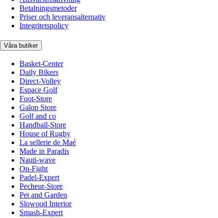
Betalningsmetoder
Priser och leveransalternativ
Integritetspolicy
Våra butiker
Basket-Center
Daily Bikers
Direct-Volley
Espace Golf
Foot-Store
Galop Store
Golf and co
Handball-Store
House of Rugby
La sellerie de Maé
Made in Paradis
Nauti-wave
On-Fight
Padel-Expert
Pecheur-Store
Pet and Garden
Slowood Interior
Smash-Expert