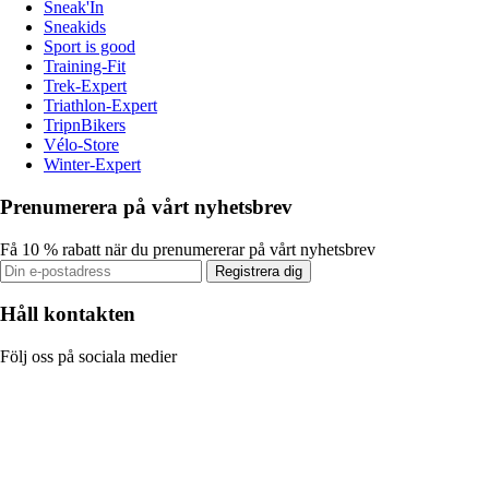
Sneak'In
Sneakids
Sport is good
Training-Fit
Trek-Expert
Triathlon-Expert
TripnBikers
Vélo-Store
Winter-Expert
Prenumerera på vårt nyhetsbrev
Få 10 % rabatt när du prenumererar på vårt nyhetsbrev
Registrera dig
Håll kontakten
Följ oss på sociala medier