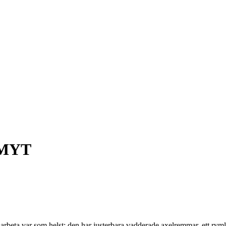
 MYT
beta var som helst: den har justerbara vadderade axelremmar, ett rymli