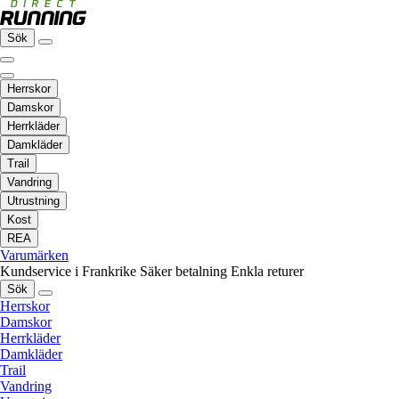
Sök
Herrskor
Damskor
Herrkläder
Damkläder
Trail
Vandring
Utrustning
Kost
REA
Varumärken
Kundservice i Frankrike
Säker betalning
Enkla returer
Sök
Herrskor
Damskor
Herrkläder
Damkläder
Trail
Vandring