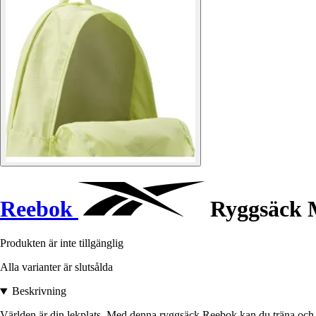
Reebok
Ryggsäck
Produkten är inte tillgänglig
Alla varianter är slutsålda
Beskrivning
Världen är din lekplats. Med denna ryggsäck Reebok kan du träna och ar