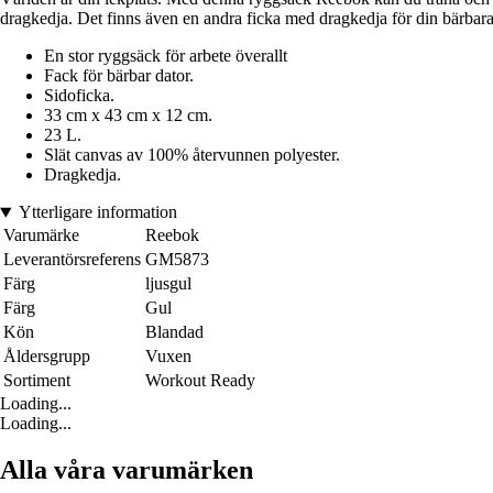
dragkedja. Det finns även en andra ficka med dragkedja för din bärbara d
En stor ryggsäck för arbete överallt
Fack för bärbar dator.
Sidoficka.
33 cm x 43 cm x 12 cm.
23 L.
Slät canvas av 100% återvunnen polyester.
Dragkedja.
Ytterligare information
Varumärke
Reebok
Leverantörsreferens
GM5873
Färg
ljusgul
Färg
Gul
Kön
Blandad
Åldersgrupp
Vuxen
Sortiment
Workout Ready
Loading...
Loading...
Alla våra varumärken