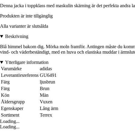
Denna jacka i toppklass med maskulin skärning är det perfekta andra lagre
Produkten är inte tillgänglig
Alla varianter är slutsålda
Beskrivning
Blå himmel bakom dig. Mörka moln framför. Antingen måste du komma dit
vind- och väderbeständigt, med en huva och elastiska muddar i ärmsluten
Ytterligare information
Varumärke
adidas
Leverantörsreferens
GU6491
Färg
ljusbrun
Färg
Brun
Kön
Män
Åldersgrupp
Vuxen
Egenskaper
Lång ärm
Sortiment
Terrex
Loading...
Loading...