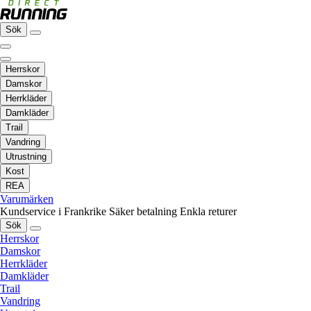
Sök
Herrskor
Damskor
Herrkläder
Damkläder
Trail
Vandring
Utrustning
Kost
REA
Varumärken
Kundservice i Frankrike
Säker betalning
Enkla returer
Sök
Herrskor
Damskor
Herrkläder
Damkläder
Trail
Vandring