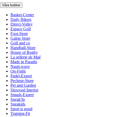
Våra butiker
Basket-Center
Daily Bikers
Direct-Volley
Espace Golf
Foot-Store
Galop Store
Golf and co
Handball-Store
House of Rugby
La sellerie de Maé
Made in Paradis
Nauti-wave
On-Fight
Padel-Expert
Pecheur-Store
Pet and Garden
Slowood Interior
Smash-Expert
Sneak'In
Sneakids
Sport is good
Training-Fit