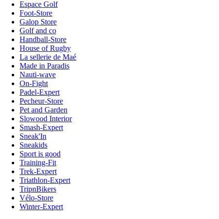
Espace Golf
Foot-Store
Galop Store
Golf and co
Handball-Store
House of Rugby
La sellerie de Maé
Made in Paradis
Nauti-wave
On-Fight
Padel-Expert
Pecheur-Store
Pet and Garden
Slowood Interior
Smash-Expert
Sneak'In
Sneakids
Sport is good
Training-Fit
Trek-Expert
Triathlon-Expert
TripnBikers
Vélo-Store
Winter-Expert