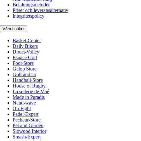
Betalningsmetoder
Priser och leveransalternativ
Integritetspolicy
Våra butiker
Basket-Center
Daily Bikers
Direct-Volley
Espace Golf
Foot-Store
Galop Store
Golf and co
Handball-Store
House of Rugby
La sellerie de Maé
Made in Paradis
Nauti-wave
On-Fight
Padel-Expert
Pecheur-Store
Pet and Garden
Slowood Interior
Smash-Expert