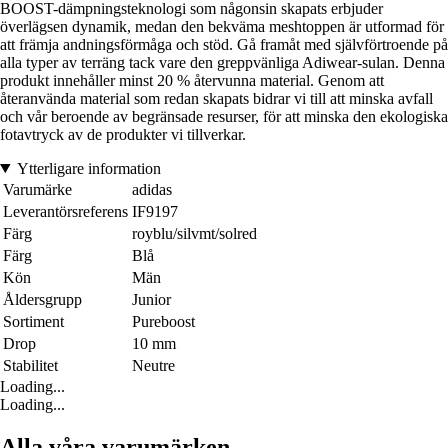
BOOST-dämpningsteknologi som någonsin skapats erbjuder
överlägsen dynamik, medan den bekväma meshtoppen är utformad för
att främja andningsförmåga och stöd. Gå framåt med självförtroende på
alla typer av terräng tack vare den greppvänliga Adiwear-sulan. Denna
produkt innehåller minst 20 % återvunna material. Genom att
återanvända material som redan skapats bidrar vi till att minska avfall
och vår beroende av begränsade resurser, för att minska den ekologiska
fotavtryck av de produkter vi tillverkar.
Ytterligare information
Varumärke
adidas
Leverantörsreferens
IF9197
Färg
royblu/silvmt/solred
Färg
Blå
Kön
Män
Åldersgrupp
Junior
Sortiment
Pureboost
Drop
10 mm
Stabilitet
Neutre
Loading...
Loading...
Alla våra varumärken