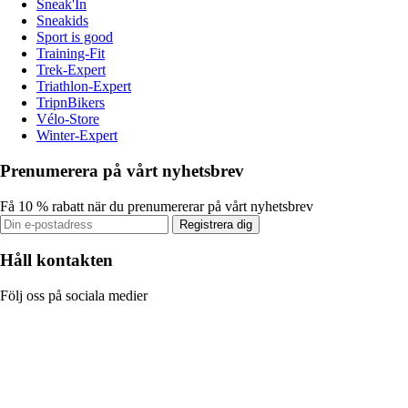
Sneak'In
Sneakids
Sport is good
Training-Fit
Trek-Expert
Triathlon-Expert
TripnBikers
Vélo-Store
Winter-Expert
Prenumerera på vårt nyhetsbrev
Få 10 % rabatt när du prenumererar på vårt nyhetsbrev
Registrera dig
Håll kontakten
Följ oss på sociala medier