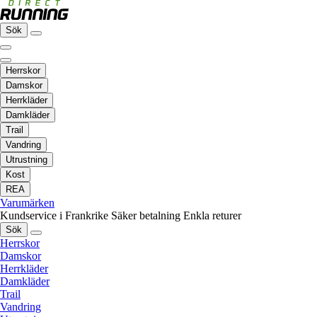
Sök
Herrskor
Damskor
Herrkläder
Damkläder
Trail
Vandring
Utrustning
Kost
REA
Varumärken
Kundservice i Frankrike
Säker betalning
Enkla returer
Sök
Herrskor
Damskor
Herrkläder
Damkläder
Trail
Vandring