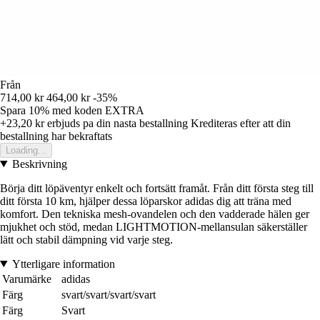
Från
714,00 kr
464,00 kr
-35%
Spara 10%
med koden
EXTRA
+23,20 kr
erbjuds pa din nasta bestallning
Krediteras efter att din
bestallning har bekraftats
Loading...
Beskrivning
Börja ditt löpäventyr enkelt och fortsätt framåt. Från ditt första steg till
ditt första 10 km, hjälper dessa löparskor adidas dig att träna med
komfort. Den tekniska mesh-ovandelen och den vadderade hälen ger
mjukhet och stöd, medan LIGHTMOTION-mellansulan säkerställer
lätt och stabil dämpning vid varje steg.
Ytterligare information
Varumärke
adidas
Färg
svart/svart/svart/svart
Färg
Svart