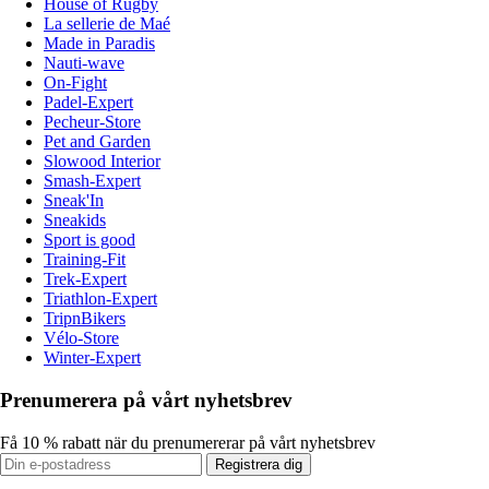
House of Rugby
La sellerie de Maé
Made in Paradis
Nauti-wave
On-Fight
Padel-Expert
Pecheur-Store
Pet and Garden
Slowood Interior
Smash-Expert
Sneak'In
Sneakids
Sport is good
Training-Fit
Trek-Expert
Triathlon-Expert
TripnBikers
Vélo-Store
Winter-Expert
Prenumerera på vårt nyhetsbrev
Få 10 % rabatt när du prenumererar på vårt nyhetsbrev
Registrera dig