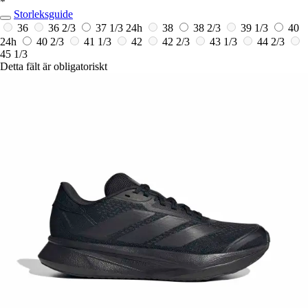
*
Storleksguide
36
36 2/3
37 1/3
24h
38
38 2/3
39 1/3
40
24h
40 2/3
41 1/3
42
42 2/3
43 1/3
44 2/3
45 1/3
Detta fält är obligatoriskt