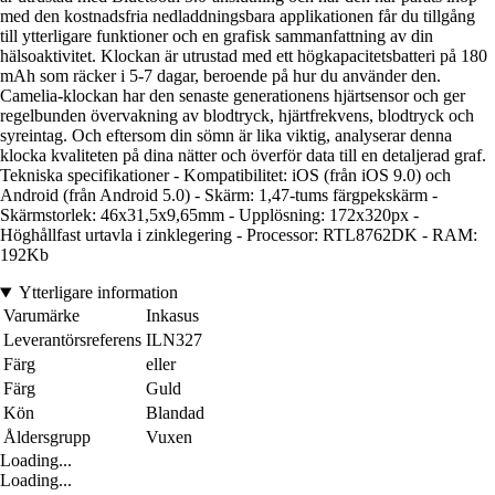
med den kostnadsfria nedladdningsbara applikationen får du tillgång
till ytterligare funktioner och en grafisk sammanfattning av din
hälsoaktivitet. Klockan är utrustad med ett högkapacitetsbatteri på 180
mAh som räcker i 5-7 dagar, beroende på hur du använder den.
Camelia-klockan har den senaste generationens hjärtsensor och ger
regelbunden övervakning av blodtryck, hjärtfrekvens, blodtryck och
syreintag. Och eftersom din sömn är lika viktig, analyserar denna
klocka kvaliteten på dina nätter och överför data till en detaljerad graf.
Tekniska specifikationer - Kompatibilitet: iOS (från iOS 9.0) och
Android (från Android 5.0) - Skärm: 1,47-tums färgpekskärm -
Skärmstorlek: 46x31,5x9,65mm - Upplösning: 172x320px -
Höghållfast urtavla i zinklegering - Processor: RTL8762DK - RAM:
192Kb
Ytterligare information
Varumärke
Inkasus
Leverantörsreferens
ILN327
Färg
eller
Färg
Guld
Kön
Blandad
Åldersgrupp
Vuxen
Loading...
Loading...