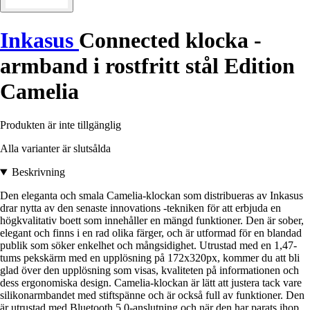
Inkasus
Connected klocka -
armband i rostfritt stål Edition
Camelia
Produkten är inte tillgänglig
Alla varianter är slutsålda
Beskrivning
Den eleganta och smala Camelia-klockan som distribueras av Inkasus
drar nytta av den senaste innovations -tekniken för att erbjuda en
högkvalitativ boett som innehåller en mängd funktioner. Den är sober,
elegant och finns i en rad olika färger, och är utformad för en blandad
publik som söker enkelhet och mångsidighet. Utrustad med en 1,47-
tums pekskärm med en upplösning på 172x320px, kommer du att bli
glad över den upplösning som visas, kvaliteten på informationen och
dess ergonomiska design. Camelia-klockan är lätt att justera tack vare
silikonarmbandet med stiftspänne och är också full av funktioner. Den
är utrustad med Bluetooth 5.0-anslutning och när den har parats ihop