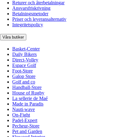
Returer och återbetalningar
Ansvarsfriskrivning
Betalningsmetoder
Priser och leveransalternativ
Integritetspolicy
Våra butiker
Basket-Center
Daily Bikers
Direct-Volley
Espace Golf
Foot-Store
Galop Store
Golf and co
Handball-Store
House of Rugby
La sellerie de Maé
Made in Paradis
Nauti-wave
On-Fight
Padel-Expert
Pecheur-Store
Pet and Garden
Slowood Interior