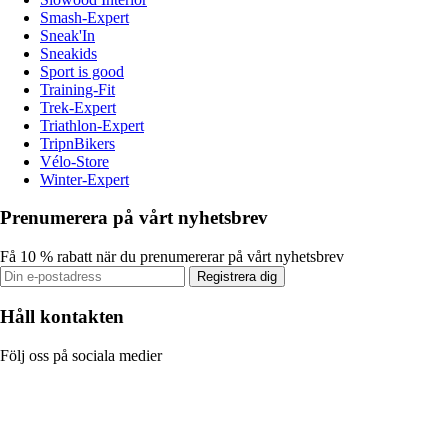
Smash-Expert
Sneak'In
Sneakids
Sport is good
Training-Fit
Trek-Expert
Triathlon-Expert
TripnBikers
Vélo-Store
Winter-Expert
Prenumerera på vårt nyhetsbrev
Få 10 % rabatt när du prenumererar på vårt nyhetsbrev
Registrera dig
Håll kontakten
Följ oss på sociala medier