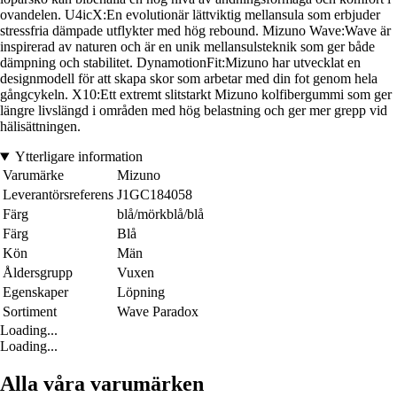
ovandelen. U4icX:En evolutionär lättviktig mellansula som erbjuder
stressfria dämpade utflykter med hög rebound. Mizuno Wave:Wave är
inspirerad av naturen och är en unik mellansulsteknik som ger både
dämpning och stabilitet. DynamotionFit:Mizuno har utvecklat en
designmodell för att skapa skor som arbetar med din fot genom hela
gångcykeln. X10:Ett extremt slitstarkt Mizuno kolfibergummi som ger
längre livslängd i områden med hög belastning och ger mer grepp vid
hälisättningen.
Ytterligare information
Varumärke
Mizuno
Leverantörsreferens
J1GC184058
Färg
blå/mörkblå/blå
Färg
Blå
Kön
Män
Åldersgrupp
Vuxen
Egenskaper
Löpning
Sortiment
Wave Paradox
Loading...
Loading...
Alla våra varumärken