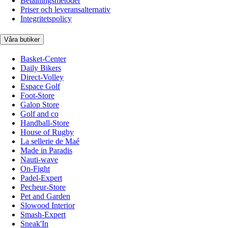
Betalningsmetoder
Priser och leveransalternativ
Integritetspolicy
Våra butiker
Basket-Center
Daily Bikers
Direct-Volley
Espace Golf
Foot-Store
Galop Store
Golf and co
Handball-Store
House of Rugby
La sellerie de Maé
Made in Paradis
Nauti-wave
On-Fight
Padel-Expert
Pecheur-Store
Pet and Garden
Slowood Interior
Smash-Expert
Sneak'In