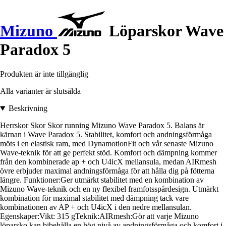
Mizuno
Löparskor Wave
Paradox 5
Produkten är inte tillgänglig
Alla varianter är slutsålda
Beskrivning
Herrskor Skor Skor running Mizuno Wave Paradox 5. Balans är
kärnan i Wave Paradox 5. Stabilitet, komfort och andningsförmåga
möts i en elastisk ram, med DynamotionFit och vår senaste Mizuno
Wave-teknik för att ge perfekt stöd. Komfort och dämpning kommer
från den kombinerade ap + och U4icX mellansula, medan AIRmesh
övre erbjuder maximal andningsförmåga för att hålla dig på fötterna
längre. Funktioner:Ger utmärkt stabilitet med en kombination av
Mizuno Wave-teknik och en ny flexibel framfotsspårdesign. Utmärkt
kombination för maximal stabilitet med dämpning tack vare
kombinationen av AP + och U4icX i den nedre mellansulan.
Egenskaper:Vikt: 315 gTeknik:AIRmesh:Gör att varje Mizuno
löparsko kan bibehålla en hög nivå av andningsförmåga och komfort i