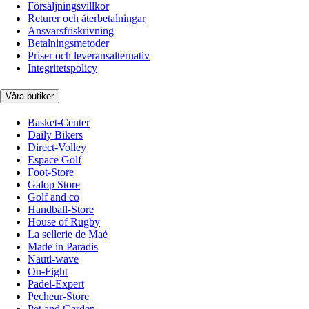
Försäljningsvillkor
Returer och återbetalningar
Ansvarsfriskrivning
Betalningsmetoder
Priser och leveransalternativ
Integritetspolicy
Våra butiker
Basket-Center
Daily Bikers
Direct-Volley
Espace Golf
Foot-Store
Galop Store
Golf and co
Handball-Store
House of Rugby
La sellerie de Maé
Made in Paradis
Nauti-wave
On-Fight
Padel-Expert
Pecheur-Store
Pet and Garden