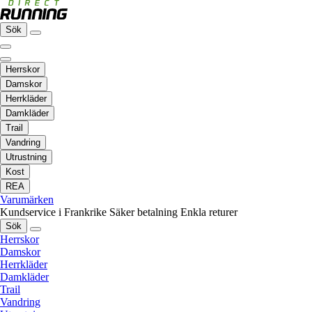
Sök
Herrskor
Damskor
Herrkläder
Damkläder
Trail
Vandring
Utrustning
Kost
REA
Varumärken
Kundservice i Frankrike
Säker betalning
Enkla returer
Sök
Herrskor
Damskor
Herrkläder
Damkläder
Trail
Vandring