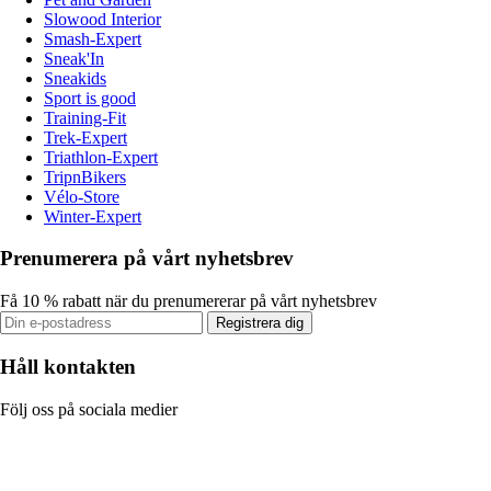
Slowood Interior
Smash-Expert
Sneak'In
Sneakids
Sport is good
Training-Fit
Trek-Expert
Triathlon-Expert
TripnBikers
Vélo-Store
Winter-Expert
Prenumerera på vårt nyhetsbrev
Få 10 % rabatt när du prenumererar på vårt nyhetsbrev
Registrera dig
Håll kontakten
Följ oss på sociala medier