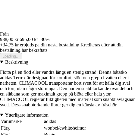
Från
988,00 kr
695,00 kr
-30%
+34,75 kr
erbjuds pa din nasta bestallning
Krediteras efter att din
bestallning har bekraftats
Loading...
Beskrivning
Flotta på en flod eller vandra längs en stenig strand. Denna båtssko
adidas Terrex är designad för komfort, stöd och grepp i vatten eller i
närheten. CLIMACOOL transporterar bort svett för att hålla dig sval
och torr, utan några störningar. Den har en snabbtorkande ovandel och
en slitbana som ger maximalt grepp på blöta eller hala ytor.
CLIMACOOL reglerar fuktigheten med material som snabbt avlägsnar
svett. Dess snabbtorkande fibrer ger dig en känsla av fräschör.
Ytterligare information
Varumärke
adidas
Färg
wonbei/cwhite/seimor
Färg
Beige