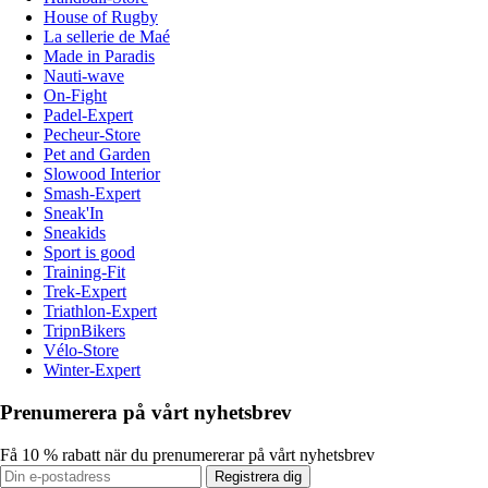
House of Rugby
La sellerie de Maé
Made in Paradis
Nauti-wave
On-Fight
Padel-Expert
Pecheur-Store
Pet and Garden
Slowood Interior
Smash-Expert
Sneak'In
Sneakids
Sport is good
Training-Fit
Trek-Expert
Triathlon-Expert
TripnBikers
Vélo-Store
Winter-Expert
Prenumerera på vårt nyhetsbrev
Få 10 % rabatt när du prenumererar på vårt nyhetsbrev
Registrera dig