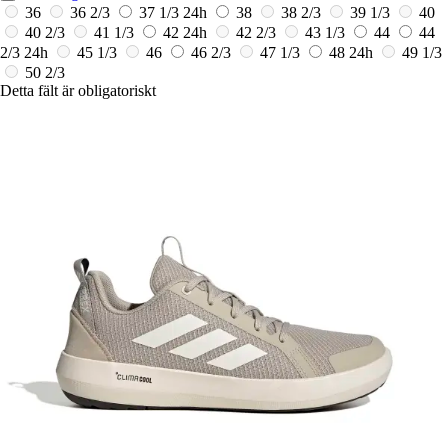
36
36 2/3
37 1/3
24h
38
38 2/3
39 1/3
40
40 2/3
41 1/3
42
24h
42 2/3
43 1/3
44
44
2/3
24h
45 1/3
46
46 2/3
47 1/3
48
24h
49 1/3
50 2/3
Detta fält är obligatoriskt