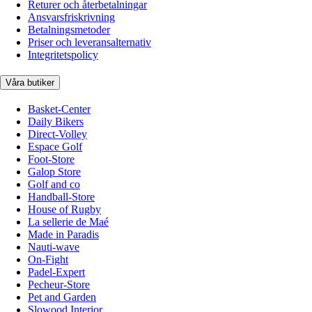
Returer och återbetalningar
Ansvarsfriskrivning
Betalningsmetoder
Priser och leveransalternativ
Integritetspolicy
Våra butiker
Basket-Center
Daily Bikers
Direct-Volley
Espace Golf
Foot-Store
Galop Store
Golf and co
Handball-Store
House of Rugby
La sellerie de Maé
Made in Paradis
Nauti-wave
On-Fight
Padel-Expert
Pecheur-Store
Pet and Garden
Slowood Interior