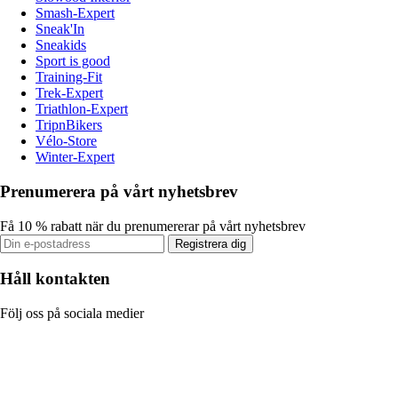
Smash-Expert
Sneak'In
Sneakids
Sport is good
Training-Fit
Trek-Expert
Triathlon-Expert
TripnBikers
Vélo-Store
Winter-Expert
Prenumerera på vårt nyhetsbrev
Få 10 % rabatt när du prenumererar på vårt nyhetsbrev
Registrera dig
Håll kontakten
Följ oss på sociala medier