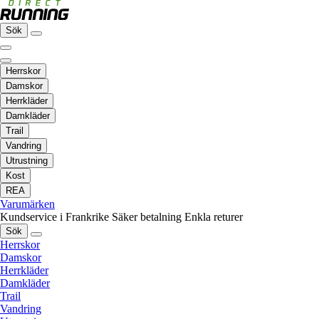
Sök
Herrskor
Damskor
Herrkläder
Damkläder
Trail
Vandring
Utrustning
Kost
REA
Varumärken
Kundservice i Frankrike
Säker betalning
Enkla returer
Sök
Herrskor
Damskor
Herrkläder
Damkläder
Trail
Vandring