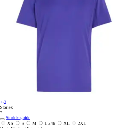
+-2
Storlek
*
Storleksguide
XS
S
M
L
24h
XL
2XL