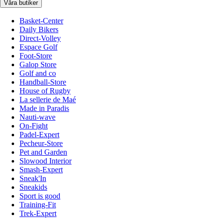
Våra butiker
Basket-Center
Daily Bikers
Direct-Volley
Espace Golf
Foot-Store
Galop Store
Golf and co
Handball-Store
House of Rugby
La sellerie de Maé
Made in Paradis
Nauti-wave
On-Fight
Padel-Expert
Pecheur-Store
Pet and Garden
Slowood Interior
Smash-Expert
Sneak'In
Sneakids
Sport is good
Training-Fit
Trek-Expert