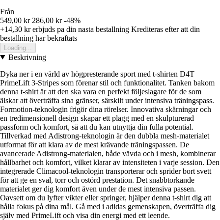
Från
549,00 kr
286,00 kr
-48%
+14,30 kr
erbjuds pa din nasta bestallning
Krediteras efter att din
bestallning har bekraftats
Loading...
Beskrivning
Dyka ner i en värld av högpresterande sport med t-shirten D4T
PrimeLift 3-Stripes som förenar stil och funktionalitet. Tanken bakom
denna t-shirt är att den ska vara en perfekt följeslagare för de som
älskar att överträffa sina gränser, särskilt under intensiva träningspass.
Formotion-teknologin frigör dina rörelser. Innovativa skärningar och
en tredimensionell design skapar ett plagg med en skulpturerad
passform och komfort, så att du kan utnyttja din fulla potential.
Tillverkad med Adistrong-teknologin är den dubbla mesh-materialet
utformat för att klara av de mest krävande träningspassen. De
avancerade Adistrong-materialen, både vävda och i mesh, kombinerar
hållbarhet och komfort, vilket klarar av intensiteten i varje session. Den
integrerade Climacool-teknologin transporterar och sprider bort svett
för att ge en sval, torr och ostörd prestation. Det snabbtorkande
materialet ger dig komfort även under de mest intensiva passen.
Oavsett om du lyfter vikter eller springer, hjälper denna t-shirt dig att
hålla fokus på dina mål. Gå med i adidas gemenskapen, överträffa dig
själv med PrimeLift och visa din energi med ett leende.