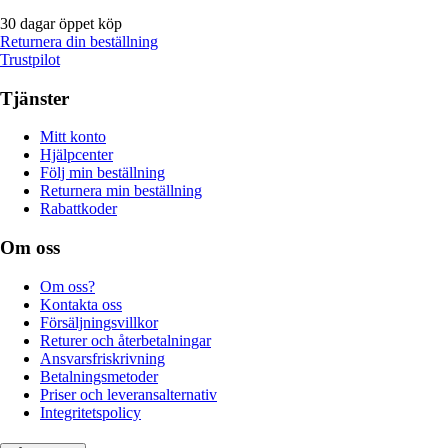
30 dagar öppet köp
Returnera din beställning
Trustpilot
Tjänster
Mitt konto
Hjälpcenter
Följ min beställning
Returnera min beställning
Rabattkoder
Om oss
Om oss?
Kontakta oss
Försäljningsvillkor
Returer och återbetalningar
Ansvarsfriskrivning
Betalningsmetoder
Priser och leveransalternativ
Integritetspolicy